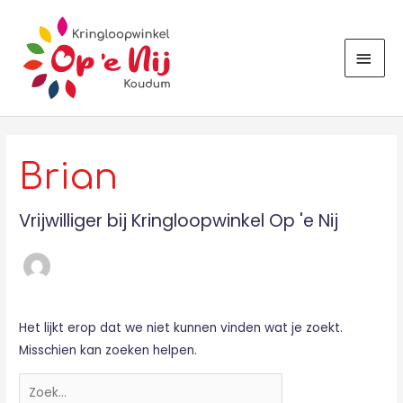
Ga
HOO
naar
de
inhoud
Zoek
naar:
Brian
Vrijwilliger bij Kringloopwinkel Op 'e Nij
Het lijkt erop dat we niet kunnen vinden wat je zoekt.
Misschien kan zoeken helpen.